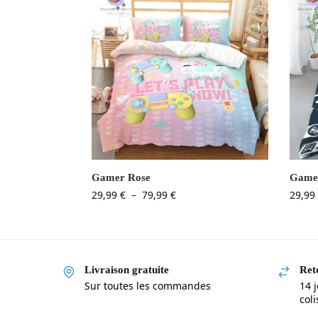
Gamer Rose
Gamer
29,99
€
–
79,99
€
29,99
Livraison gratuite
Reto
Sur toutes les commandes
14 j
col