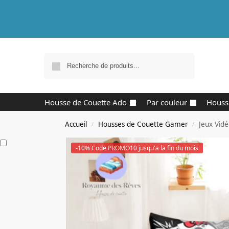
Recherche
Housse de Couette Ado
Par couleur
Houss
Accueil
Housses de Couette Gamer
Jeux Vid
/
/
-10% Code PROMO10 jusqu'a la fin du mois