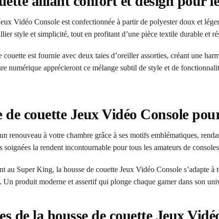
te alliant confort et design pour l
Jeux Vidéo Console est confectionnée à partir de polyester doux et léger,
lier style et simplicité, tout en profitant d’une pièce textile durable et r
couette est fournie avec deux taies d’oreiller assorties, créant une harm
ure numérique apprécieront ce mélange subtil de style et de fonctionnal
e de couette Jeux Vidéo Console pou
un renouveau à votre chambre grâce à ses motifs emblématiques, renda
ons soignées la rendent incontournable pour tous les amateurs de consoles
 au Super King, la housse de couette Jeux Vidéo Console s’adapte à toute
. Un produit moderne et assertif qui plonge chaque gamer dans son univ
es de la housse de couette Jeux Vidé