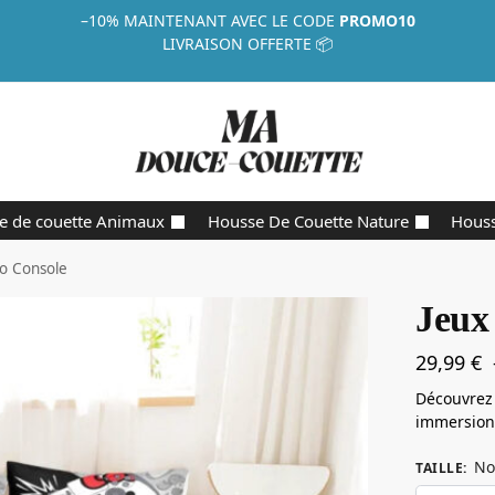
–10%
MAINTENANT AVEC LE CODE
PROMO10
LIVRAISON OFFERTE 📦
e de couette Animaux
Housse De Couette Nature
Houss
éo Console
Jeux
29,99
€
Découvrez 
immersion 
No
TAILLE
: