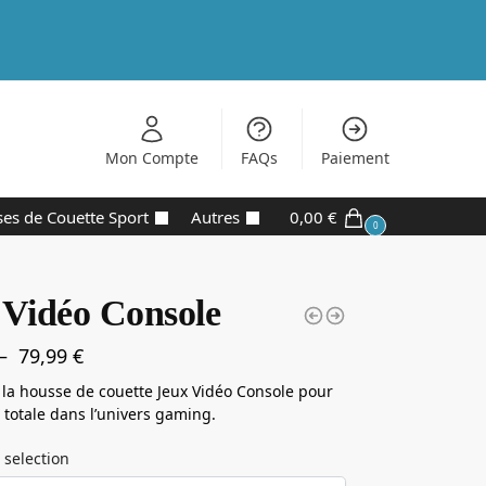
Mon Compte
FAQs
Paiement
es de Couette Sport
Autres
0,00
€
0
 Vidéo Console
–
79,99
€
la housse de couette Jeux Vidéo Console pour
totale dans l’univers gaming.
 selection