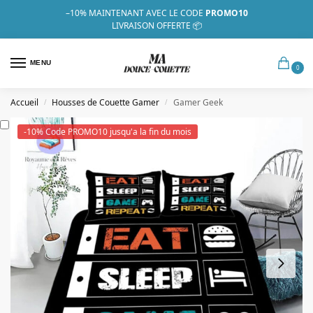
–10%
MAINTENANT AVEC LE CODE
PROMO10
LIVRAISON OFFERTE 📦
MENU
0
Accueil
Housses de Couette Gamer
Gamer Geek
/
/
-10% Code PROMO10 jusqu'a la fin du mois