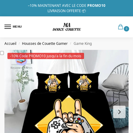
–10%
MAINTENANT AVEC LE CODE
PROMO10
LIVRAISON OFFERTE 📦
MENU
0
Accueil
Housses de Couette Gamer
Game King
/
/
-10% Code PROMO10 jusqu'a la fin du mois