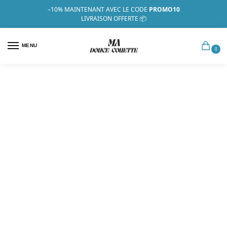
–10%
MAINTENANT AVEC LE CODE
PROMO10
LIVRAISON OFFERTE 📦
MENU
0
FAQs
Notre équipe est toujours là pour
vous aider.