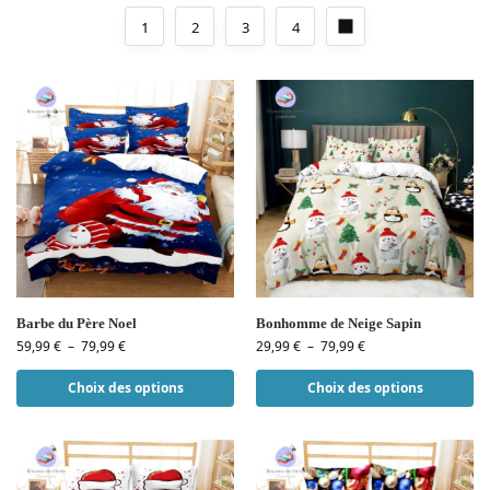
1
2
3
4
Barbe du Père Noel
Bonhomme de Neige Sapin
59,99
€
–
79,99
€
29,99
€
–
79,99
€
Choix des options
Choix des options