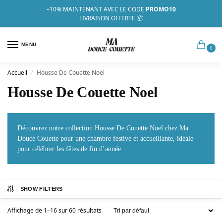
–10%
MAINTENANT AVEC LE CODE
PROMO10
LIVRAISON OFFERTE 📦
MENU
0
Accueil
Housse De Couette Noel
/
Housse De Couette Noel
Découvrez notre collection Housse De Couette Noel chez Ma
Douce Couette pour une chambre festive et accueillante, idéale
pour célébrer les fêtes de fin d’année.
SHOW FILTERS
Affichage de 1–16 sur 60 résultats