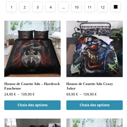
1
2
3
4
…
10
11
12
Housse de Couette Ado – Hardrock
Housse de Couette Ado Crazy
Faucheuse
Joker
24,90
€
–
109,90
€
69,90
€
–
109,90
€
Choix des options
Choix des options