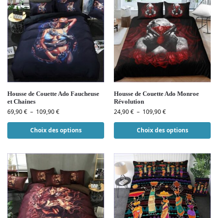
Housse de Couette Ado Faucheuse
Housse de Couette Ado Monroe
et Chaines
Révolution
69,90
€
–
109,90
€
24,90
€
–
109,90
€
Choix des options
Choix des options