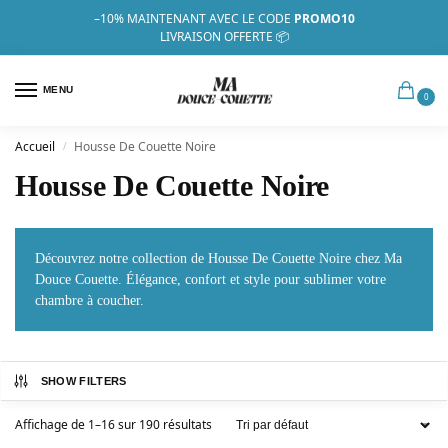
–10%
MAINTENANT AVEC LE CODE
PROMO10
LIVRAISON OFFERTE 📦
MENU
0
Accueil
Housse De Couette Noire
/
Housse De Couette Noire
Découvrez notre collection de Housse De Couette Noire chez Ma
Douce Couette. Élégance, confort et style pour sublimer votre
chambre à coucher.
SHOW FILTERS
Affichage de 1–16 sur 190 résultats