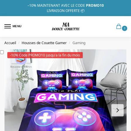
–10%
MAINTENANT AVEC LE CODE
PROMO10
LIVRAISON OFFERTE 📦
MENU
0
Accueil
Housses de Couette Gamer
Gaming
/
/
-10% Code PROMO10 jusqu'a la fin du mois