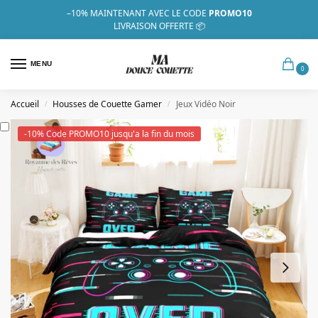
–10%
MAINTENANT AVEC LE CODE
PROMO10
LIVRAISON OFFERTE 📦
MENU
0
Accueil
Housses de Couette Gamer
Jeux Vidéo Noir
/
/
-10% Code PROMO10 jusqu'a la fin du mois