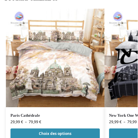
Paris Cathédrale
New York One W
29,99
€
–
79,99
€
29,99
€
–
79,99
Choix des options