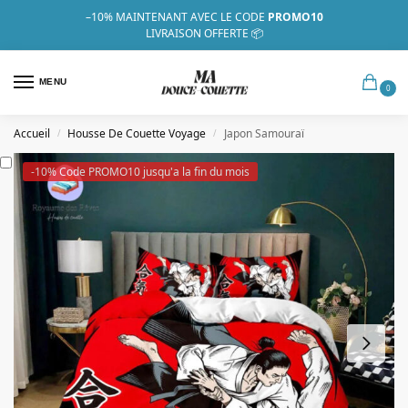
–10%
MAINTENANT AVEC LE CODE
PROMO10
LIVRAISON OFFERTE 📦
MENU
0
Accueil
Housse De Couette Voyage
Japon Samouraï
/
/
-10% Code PROMO10 jusqu'a la fin du mois