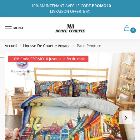
–10%
MAINTENANT AVEC LE CODE
PROMO10
LIVRAISON OFFERTE 📦
MENU
0
Accueil
Housse De Couette Voyage
Paris Peinture
/
/
-10% Code PROMO10 jusqu'a la fin du mois