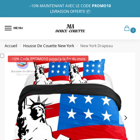
–10%
MAINTENANT AVEC LE CODE
PROMO10
LIVRAISON OFFERTE 📦
MENU
0
Accueil
Housse De Couette New York
New York Drapeau
/
/
-10% Code PROMO10 jusqu'a la fin du mois