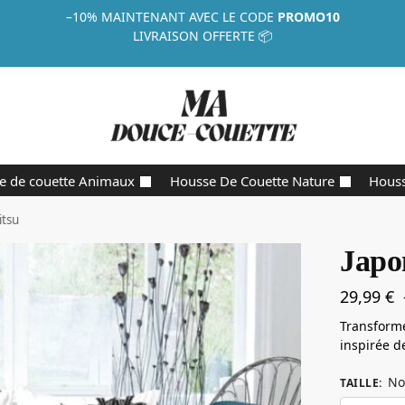
–10%
MAINTENANT AVEC LE CODE
PROMO10
LIVRAISON OFFERTE 📦
e de couette Animaux
Housse De Couette Nature
Houss
itsu
Japo
29,99
€
Transforme
inspirée d
No
TAILLE
: