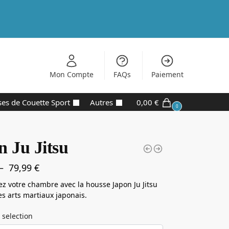
Mon Compte
FAQs
Paiement
es de Couette Sport
Autres
0,00
€
0
n Ju Jitsu
–
79,99
€
z votre chambre avec la housse Japon Ju Jitsu
es arts martiaux japonais.
 selection