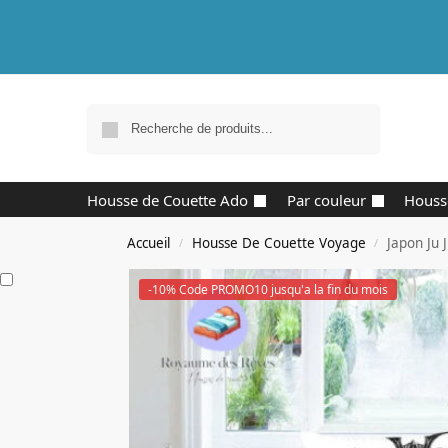
Recherche
Housse de Couette Ado
Par couleur
Houss
Accueil
Housse De Couette Voyage
Japon Ju J
/
/
-10% Code PROMO10 jusqu'a la fin du mois