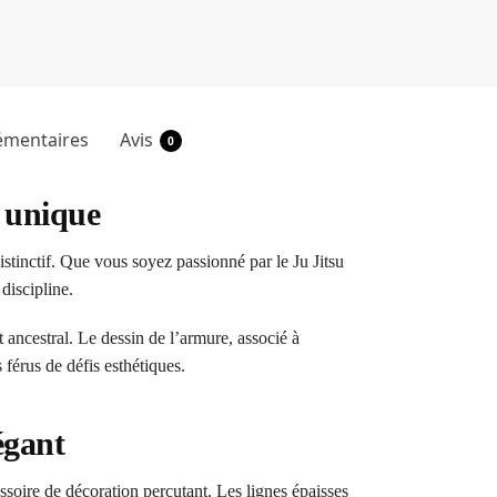
émentaires
Avis
0
e unique
stinctif. Que vous soyez passionné par le Ju Jitsu
discipline.
t ancestral. Le dessin de l’armure, associé à
férus de défis esthétiques.
égant
soire de décoration percutant. Les lignes épaisses