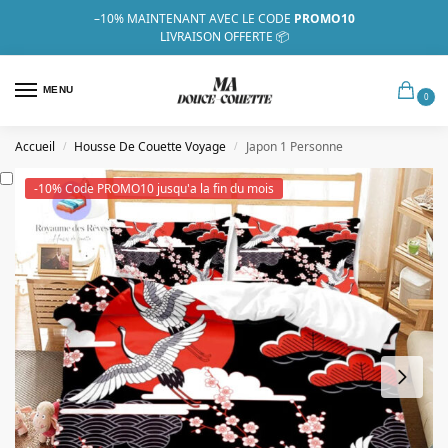
–10%
MAINTENANT AVEC LE CODE
PROMO10
LIVRAISON OFFERTE 📦
MENU
0
Accueil
Housse De Couette Voyage
Japon 1 Personne
/
/
-10% Code PROMO10 jusqu'a la fin du mois