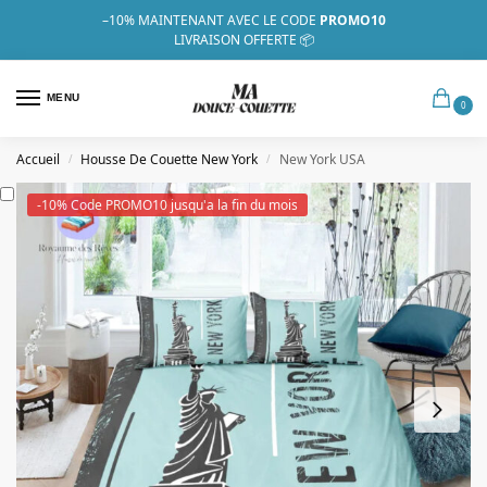
–10%
MAINTENANT AVEC LE CODE
PROMO10
LIVRAISON OFFERTE 📦
MENU
0
Accueil
Housse De Couette New York
New York USA
/
/
-10% Code PROMO10 jusqu'a la fin du mois