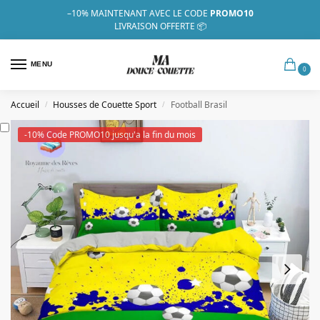
–10%
MAINTENANT AVEC LE CODE
PROMO10
LIVRAISON OFFERTE 📦
MENU
0
Accueil
Housses de Couette Sport
Football Brasil
/
/
-10% Code PROMO10 jusqu'a la fin du mois