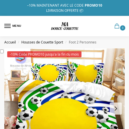
–10%
MAINTENANT AVEC LE CODE
PROMO10
LIVRAISON OFFERTE 📦
MENU
0
Accueil
Housses de Couette Sport
Foot 2 Personnes
/
/
-10% Code PROMO10 jusqu'a la fin du mois