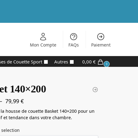
Mon Compte
FAQs
Paiement
es de Couette Sport
Autres
0,00
€
0
et 140×200
–
79,99
€
la housse de couette Basket 140×200 pour un
tif et tendance dans votre chambre.
 selection