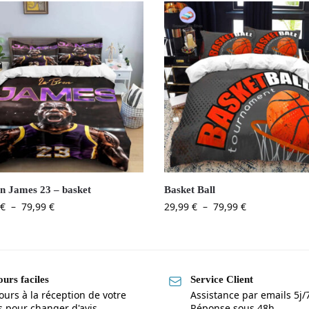
n James 23 – basket
Basket Ball
€
–
79,99
€
29,99
€
–
79,99
€
urs faciles
Service Client
ours à la réception de votre
Assistance par emails 5j/
is pour changer d'avis
Réponse sous 48h