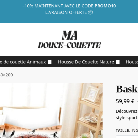
–10%
MAINTENANT AVEC LE CODE
PROMO10
LIVRAISON OFFERTE 📦
e de couette Animaux
Housse De Couette Nature
Houss
40×200
Bask
59,99
€
Découvrez 
style spor
No
TAILLE
: