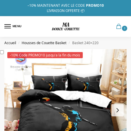
–10%
MAINTENANT AVEC LE CODE
PROMO10
LIVRAISON OFFERTE 📦
MENU
0
Accueil
Housses de Couette Basket
Basket 240×220
/
/
-10% Code PROMO10 jusqu'a la fin du mois