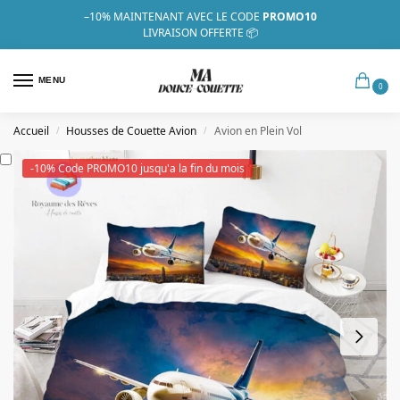
–10%
MAINTENANT AVEC LE CODE
PROMO10
LIVRAISON OFFERTE 📦
MENU
0
Accueil
Housses de Couette Avion
Avion en Plein Vol
/
/
-10% Code PROMO10 jusqu'a la fin du mois