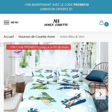
–10%
MAINTENANT AVEC LE CODE
PROMO10
LIVRAISON OFFERTE 📦
MENU
0
Accueil
Housses de Couette Avion
Avion Bleu & Vert
/
/
-10% Code PROMO10 jusqu'a la fin du mois