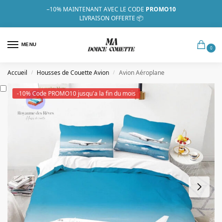
–10%
MAINTENANT AVEC LE CODE
PROMO10
LIVRAISON OFFERTE 📦
MENU
0
Accueil
Housses de Couette Avion
Avion Aéroplane
/
/
-10% Code PROMO10 jusqu'a la fin du mois