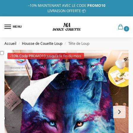
–10%
MAINTENANT AVEC LE CODE
PROMO10
LIVRAISON OFFERTE 📦
MENU
0
Accueil
Housse de Couette Loup
Tête de Loup
/
/
-10% Code PROMO10 jusqu'a la fin du mois