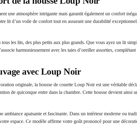
fort de la housse Loup Noir
nt une atmosphère intrigante mais garantit également un confort inéga
tre lit d’un voile de confort tout en assurant une durabilité exceptionnell
à tous les lits, des plus petits aux plus grands. Que vous ayez un lit sim
 s’associe harmonieusement avec les taies d’oreiller assorties, complétant a
auvage avec Loup Noir
oration originale, la housse de couette Loup Noir est une véritable décl
tention de quiconque entre dans la chambre. Cette housse devient ainsi un
e ambiance apaisante et fascinante. Dans un intérieur moderne ou traditio
 votre espace. Ce modèle affirme votre goût prononcé pour une décorati