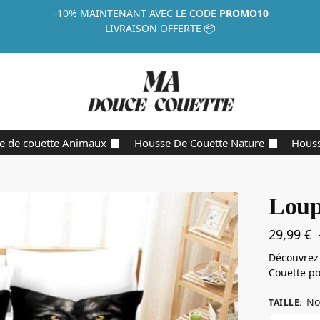
–10%
MAINTENANT AVEC LE CODE
PROMO10
LIVRAISON OFFERTE 📦
e de couette Animaux
Housse De Couette Nature
Houss
Loup
29,99
€
Découvrez
Couette p
No
TAILLE
: