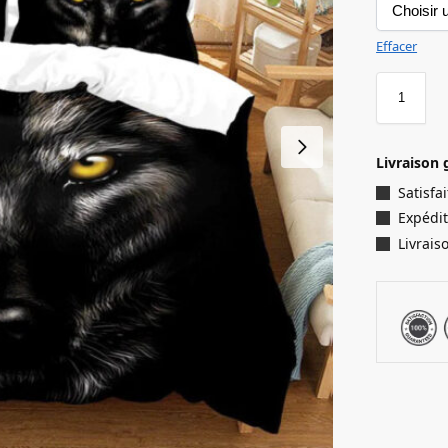
Effacer
Livraison 
Satisf
Expédit
Livrais