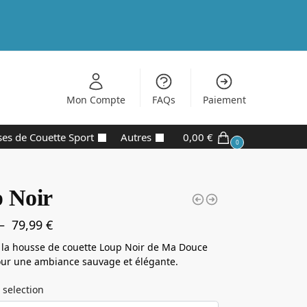
Mon Compte
FAQs
Paiement
es de Couette Sport
Autres
0,00
€
0
 Noir
–
79,99
€
 la housse de couette Loup Noir de Ma Douce
our une ambiance sauvage et élégante.
 selection