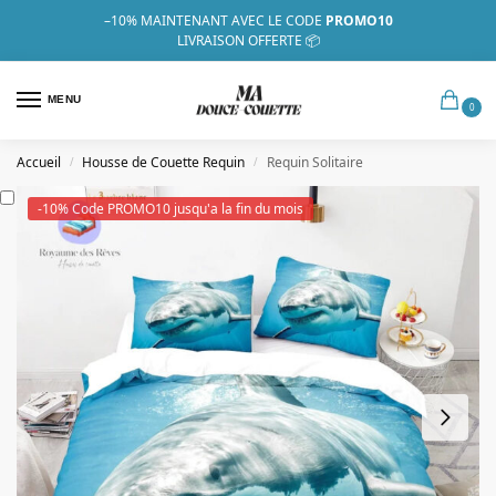
–10%
MAINTENANT AVEC LE CODE
PROMO10
LIVRAISON OFFERTE 📦
MENU
0
Accueil
Housse de Couette Requin
Requin Solitaire
/
/
-10% Code PROMO10 jusqu'a la fin du mois