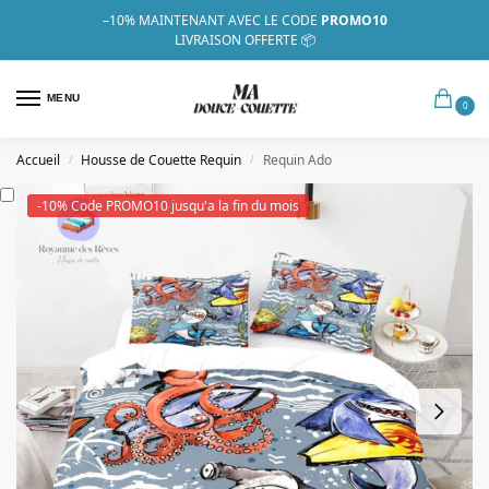
–10%
MAINTENANT AVEC LE CODE
PROMO10
LIVRAISON OFFERTE 📦
MENU
0
Accueil
Housse de Couette Requin
Requin Ado
/
/
-10% Code PROMO10 jusqu'a la fin du mois