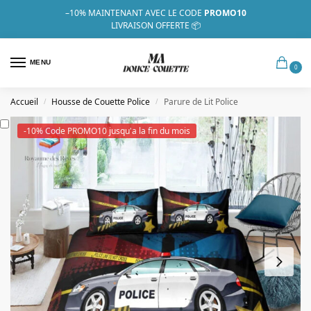
–10%
MAINTENANT AVEC LE CODE
PROMO10
LIVRAISON OFFERTE 📦
MENU
0
Accueil
Housse de Couette Police
Parure de Lit Police
/
/
-10% Code PROMO10 jusqu'a la fin du mois