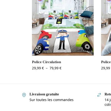
Police Circulation
Polic
29,99
€
–
79,99
€
29,99
Livraison gratuite
Reto
Sur toutes les commandes
14 j
col