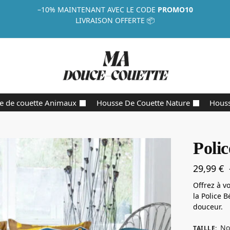
–10%
MAINTENANT AVEC LE CODE
PROMO10
LIVRAISON OFFERTE 📦
e de couette Animaux
Housse De Couette Nature
Houss
Poli
29,99
€
Offrez à v
la Police 
douceur.
No
TAILLE
: