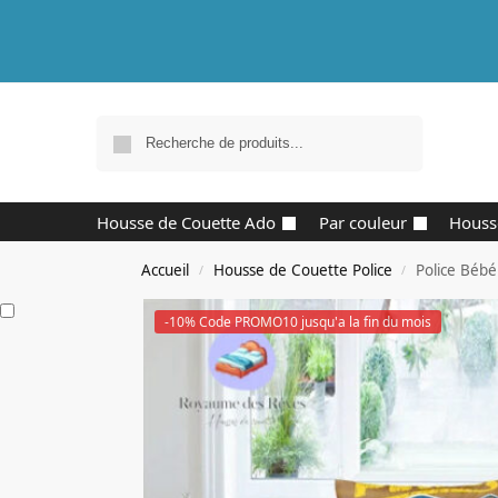
Recherche
Housse de Couette Ado
Par couleur
Houss
Accueil
Housse de Couette Police
Police Bébé
/
/
-10% Code PROMO10 jusqu'a la fin du mois