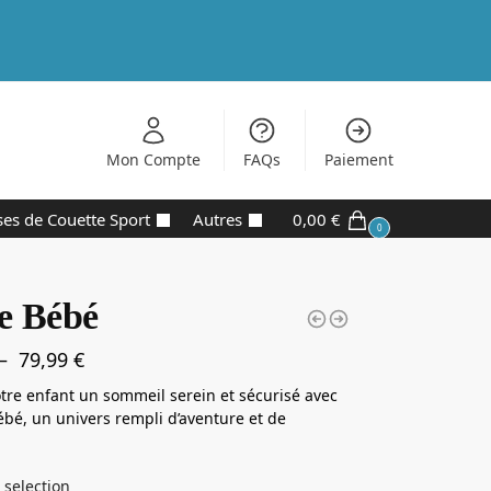
Mon Compte
FAQs
Paiement
es de Couette Sport
Autres
0,00
€
0
ce Bébé
–
79,99
€
otre enfant un sommeil serein et sécurisé avec
Bébé, un univers rempli d’aventure et de
 selection