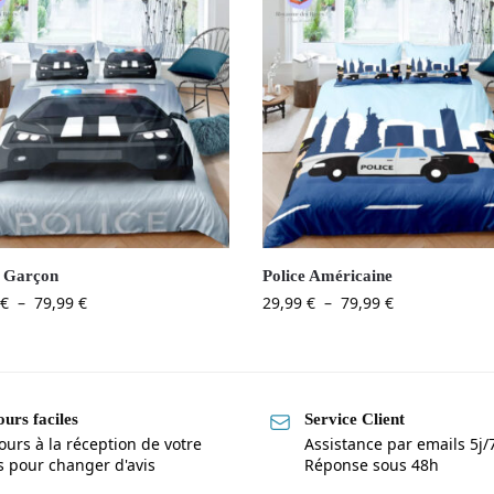
e Garçon
Police Américaine
€
–
79,99
€
29,99
€
–
79,99
€
urs faciles
Service Client
ours à la réception de votre
Assistance par emails 5j/
is pour changer d'avis
Réponse sous 48h