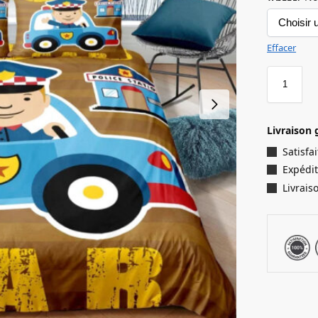
Effacer
Livraison 
Satisf
Expédit
Livrais