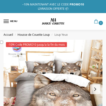
–10%
MAINTENANT AVEC LE CODE
PROMO10
LIVRAISON OFFERTE 📦
MENU
0
Accueil
Housse de Couette Loup
Loup Yeux
/
/
-10% Code PROMO10 jusqu'a la fin du mois