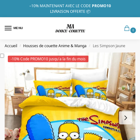
–10%
MAINTENANT AVEC LE CODE
PROMO10
LIVRAISON OFFERTE 📦
MENU
0
Accueil
Housses de couette Anime & Manga
Les Simpson Jaune
/
/
-10% Code PROMO10 jusqu'a la fin du mois