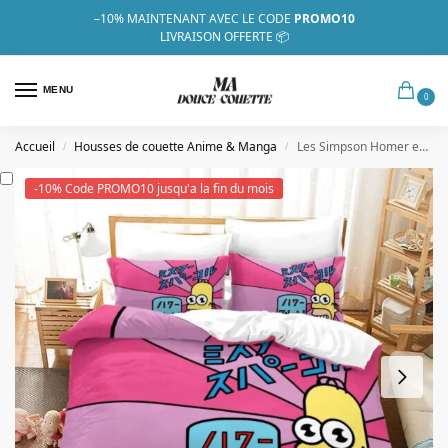
–10%
MAINTENANT AVEC LE CODE
PROMO10
LIVRAISON OFFERTE 📦
MENU
0
Accueil
Housses de couette Anime & Manga
Les Simpson Homer en Chine
/
/
-10% Code PROMO10 jusqu'a la fin du mois