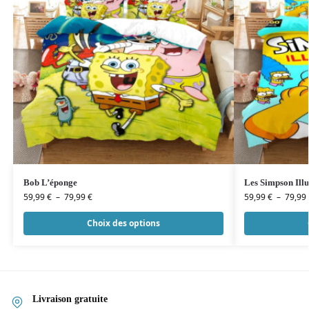
Bob L’éponge
Les Simpson Illu
59,99
€
–
79,99
€
59,99
€
–
79,99
Choix des options
Livraison gratuite