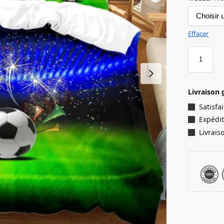
Effacer
Livraison 
Satisf
Expédit
Livrais