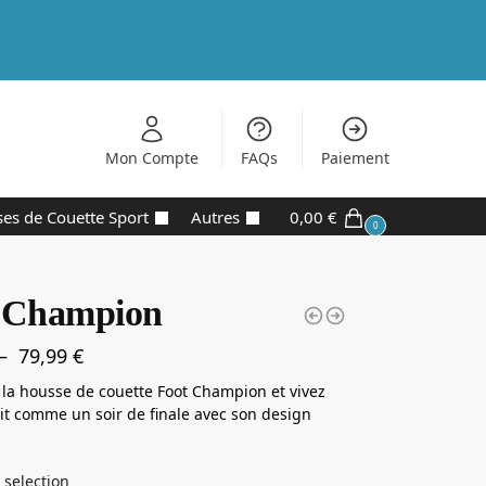
Mon Compte
FAQs
Paiement
es de Couette Sport
Autres
0,00
€
0
 Champion
–
79,99
€
la housse de couette Foot Champion et vivez
t comme un soir de finale avec son design
 selection