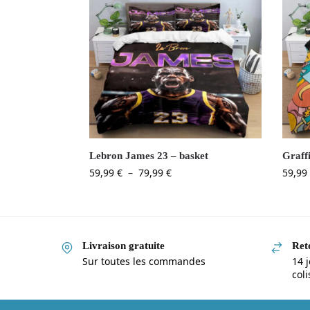
Lebron James 23 – basket
Graffi
59,99
€
–
79,99
€
59,99
Livraison gratuite
Reto
Sur toutes les commandes
14 j
col