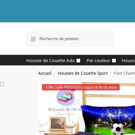
Recherche
Housse de Couette Ado
Par couleur
Houss
Accueil
Housses de Couette Sport
Foot Cham
/
/
-10% Code PROMO10 jusqu'a la fin du mois