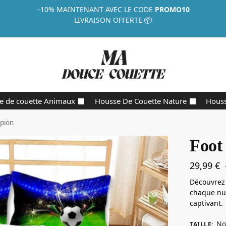
–10%
MAINTENANT AVEC LE CODE
PROMO10
LIVRAISON OFFERTE 📦
e de couette Animaux
Housse De Couette Nature
Houss
pion
Foot
29,99
€
Découvrez 
chaque nui
captivant.
No
TAILLE
: