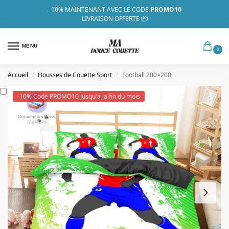
–10%
MAINTENANT AVEC LE CODE
PROMO10
LIVRAISON OFFERTE 📦
MENU
0
Accueil
Housses de Couette Sport
Football 200×200
/
/
-10% Code PROMO10 jusqu'a la fin du mois