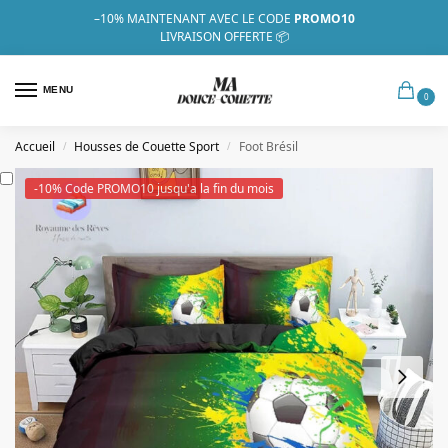
–10%
MAINTENANT AVEC LE CODE
PROMO10
LIVRAISON OFFERTE 📦
MENU
0
Accueil
Housses de Couette Sport
Foot Brésil
/
/
-10% Code PROMO10 jusqu'a la fin du mois