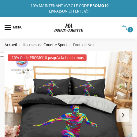
–10%
MAINTENANT AVEC LE CODE
PROMO10
LIVRAISON OFFERTE 📦
MENU
0
Accueil
Housses de Couette Sport
Football Noir
/
/
-10% Code PROMO10 jusqu'a la fin du mois