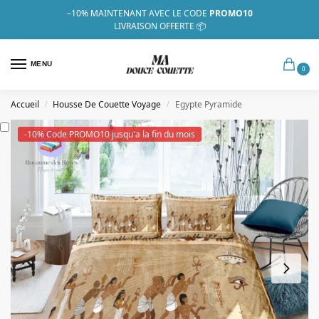
–10%
MAINTENANT AVEC LE CODE
PROMO10
LIVRAISON OFFERTE 📦
MENU
0
Accueil
Housse De Couette Voyage
Egypte Pyramide
/
/
-10% Code PROMO10 jusqu'a la fin du mois