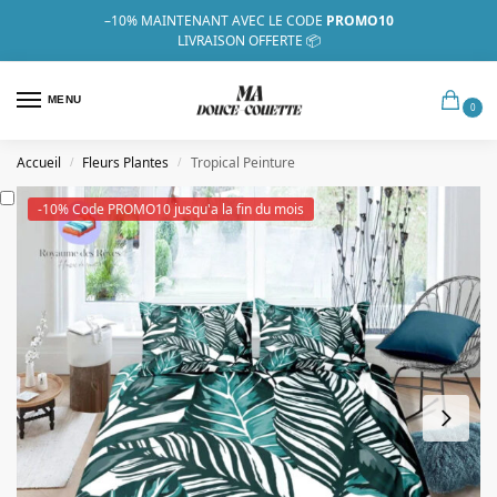
–10%
MAINTENANT AVEC LE CODE
PROMO10
LIVRAISON OFFERTE 📦
MENU
0
Accueil
Fleurs Plantes
Tropical Peinture
/
/
-10% Code PROMO10 jusqu'a la fin du mois