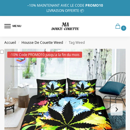
–10%
MAINTENANT AVEC LE CODE
PROMO10
LIVRAISON OFFERTE 📦
MENU
0
Accueil
Housse De Couette Weed
Tag Weed
/
/
-10% Code PROMO10 jusqu'a la fin du mois