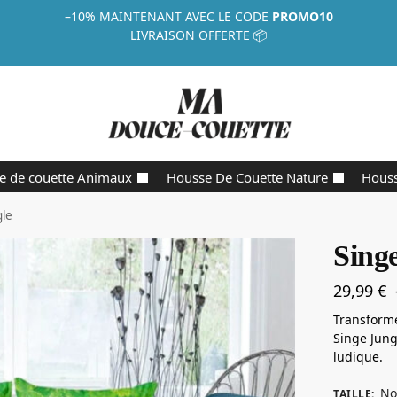
–10%
MAINTENANT AVEC LE CODE
PROMO10
LIVRAISON OFFERTE 📦
e de couette Animaux
Housse De Couette Nature
Houss
gle
Sing
29,99
€
Transforme
Singe Jung
ludique.
No
TAILLE
: