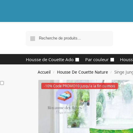
Recherche
Housse de Couette Ado
Par couleur
Houss
Accueil
Housse De Couette Nature
Singe Jun
/
/
-10% Code PROMO10 jusqu'a la fin du mois