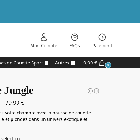
Mon Compte
FAQs
Paiement
es de Couette Sport
Autres
0,00
€
0
e Jungle
–
79,99
€
z votre chambre avec la housse de couette
le et plongez dans un univers exotique et
 selection