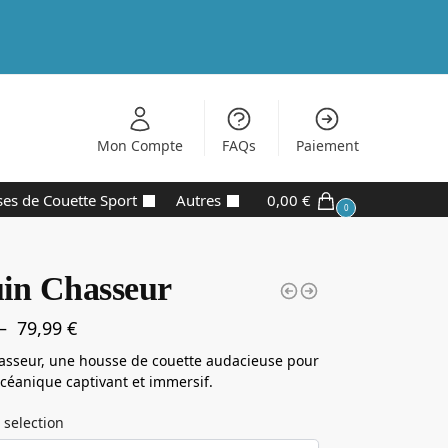
Mon Compte
FAQs
Paiement
es de Couette Sport
Autres
0,00
€
0
in Chasseur
–
79,99
€
asseur, une housse de couette audacieuse pour
céanique captivant et immersif.
 selection