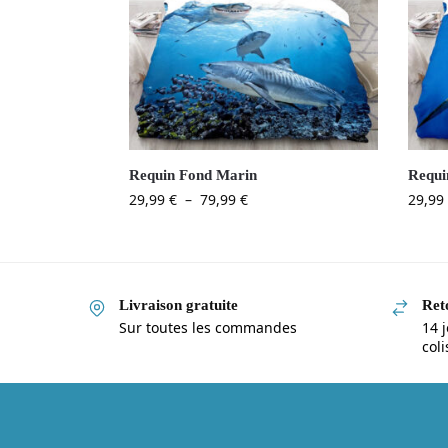
Requin Fond Marin
Requi
29,99
€
–
79,99
€
29,99
Livraison gratuite
Reto
Sur toutes les commandes
14 j
col