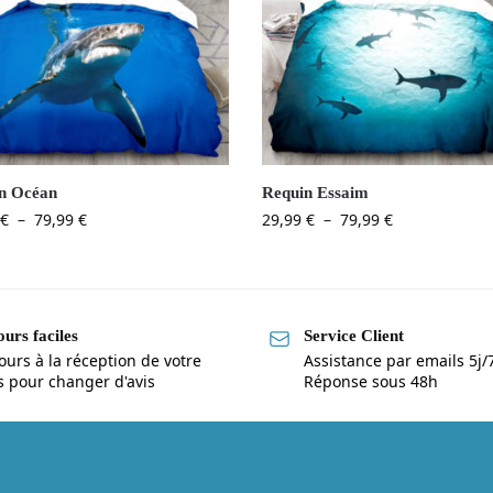
n Océan
Requin Essaim
€
–
79,99
€
29,99
€
–
79,99
€
urs faciles
Service Client
ours à la réception de votre
Assistance par emails 5j/
is pour changer d'avis
Réponse sous 48h