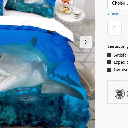
Effacer
Livraison 
Satisf
Expédit
Livrais