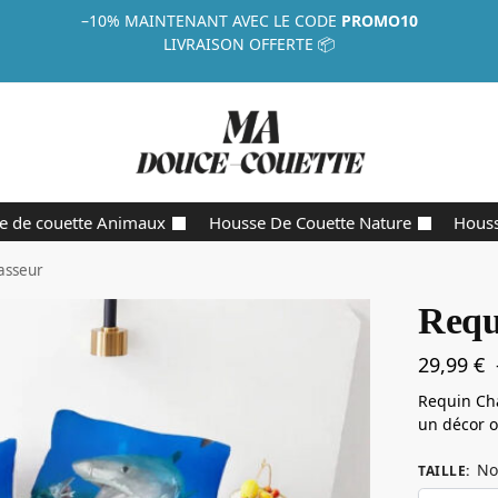
–10%
MAINTENANT AVEC LE CODE
PROMO10
LIVRAISON OFFERTE 📦
e de couette Animaux
Housse De Couette Nature
Houss
asseur
Requ
29,99
€
Requin Ch
un décor o
No
TAILLE
: