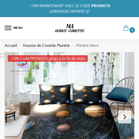
–10%
MAINTENANT AVEC LE CODE
PROMO10
LIVRAISON OFFERTE 📦
MENU
0
Accueil
Housse de Couette Planète
Planète Mars
/
/
-10% Code PROMO10 jusqu'a la fin du mois