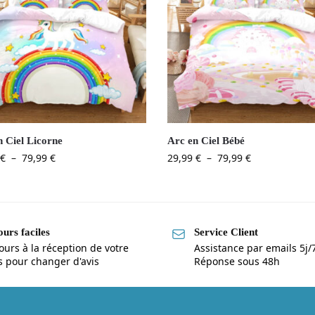
n Ciel Licorne
Arc en Ciel Bébé
€
–
79,99
€
29,99
€
–
79,99
€
urs faciles
Service Client
ours à la réception de votre
Assistance par emails 5j/
is pour changer d'avis
Réponse sous 48h