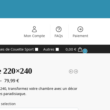
Mon Compte
FAQs
Paiement
es de Couette Sport
Autres
0,00
€
0
e 220×240
–
79,99
€
240, transformez votre chambre avec un décor
s paradisiaque.
 selection