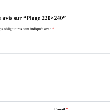
re avis sur “Plage 220×240”
s obligatoires sont indiqués avec
*
E-mail
*