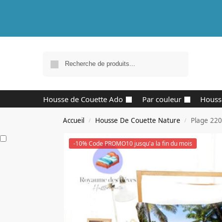
Recherche
Housse de Couette Ado
Par couleur
Houss
Accueil
Housse De Couette Nature
Plage 22
/
/
-10% Code PROMO10 jusqu'a la fin du mois