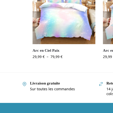
Arc en Ciel Paix
Arc e
29,99
€
–
79,99
€
29,99
Livraison gratuite
Reto
Sur toutes les commandes
14 j
col