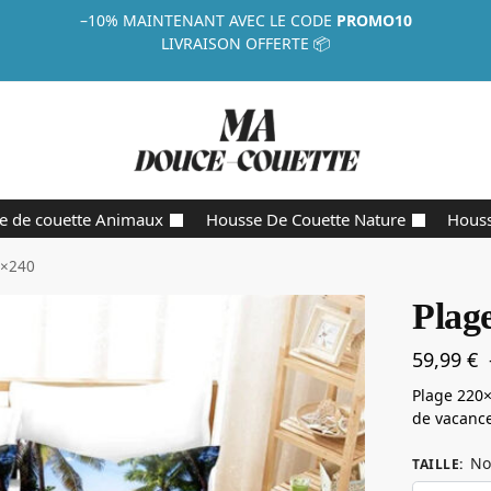
–10%
MAINTENANT AVEC LE CODE
PROMO10
LIVRAISON OFFERTE 📦
e de couette Animaux
Housse De Couette Nature
Houss
0×240
Plag
59,99
€
Plage 220×
de vacance
No
TAILLE
: