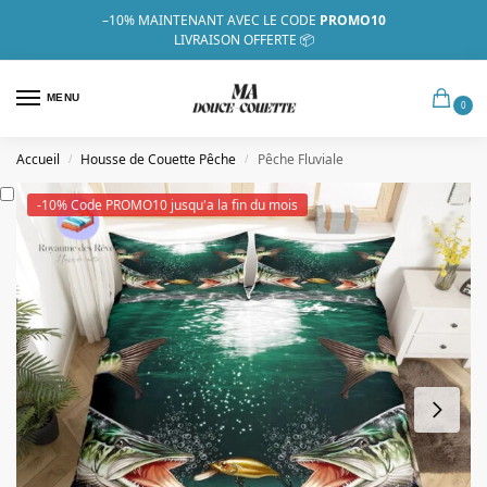
–10%
MAINTENANT AVEC LE CODE
PROMO10
LIVRAISON OFFERTE 📦
MENU
0
Accueil
Housse de Couette Pêche
Pêche Fluviale
/
/
-10% Code PROMO10 jusqu'a la fin du mois