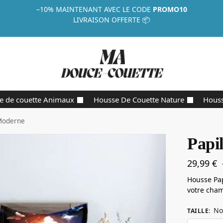
–10%
MAINTENANT AVEC LE CODE
PROMO10
LIVRAISON OFFERTE 📦
e de couette Animaux
Housse De Couette Nature
Houss
 Moderne
Papi
29,99
€
Housse Pap
votre cham
No
TAILLE
: