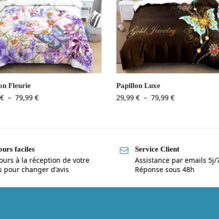
on Fleurie
Papillon Luxe
€
–
79,99
€
29,99
€
–
79,99
€
urs faciles
Service Client
ours à la réception de votre
Assistance par emails 5j/
is pour changer d'avis
Réponse sous 48h