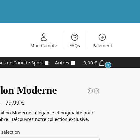
Mon Compte
FAQs
Paiement
es de Couette Sport
Autres
0,00
€
0
llon Moderne
–
79,99
€
illon Moderne : élégance et originalité pour
bre ! Découvrez notre collection exclusive.
 selection