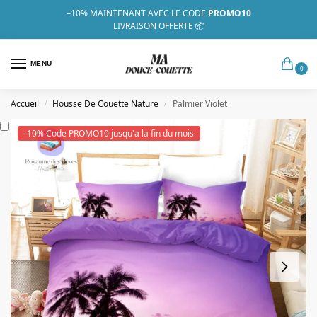
–10%
MAINTENANT AVEC LE CODE
PROMO10
LIVRAISON OFFERTE 📦
MENU
0
Accueil
Housse De Couette Nature
Palmier Violet
/
/
-10% Code PROMO10 jusqu'a la fin du mois