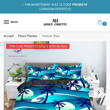
–10%
MAINTENANT AVEC LE CODE
PROMO10
LIVRAISON OFFERTE 📦
MENU
0
Accueil
Fleurs Plantes
Palmier Bleu
/
/
-10% Code PROMO10 jusqu'a la fin du mois