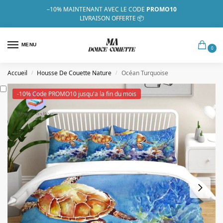
–10%
MAINTENANT AVEC LE CODE
PROMO10
LIVRAISON OFFERTE 📦
MENU
0
Accueil
Housse De Couette Nature
Océan Turquoise
/
/
-10% Code PROMO10 jusqu'a la fin du mois