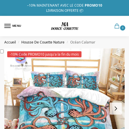
–10%
MAINTENANT AVEC LE CODE
PROMO10
LIVRAISON OFFERTE 📦
MENU
0
Accueil
Housse De Couette Nature
Océan Calamar
/
/
-10% Code PROMO10 jusqu'a la fin du mois