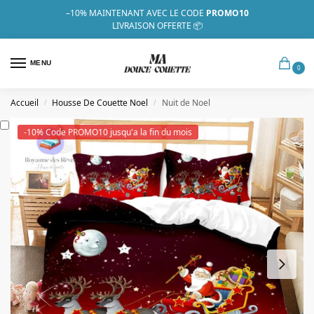
–10%
MAINTENANT AVEC LE CODE
PROMO10
LIVRAISON OFFERTE 📦
MENU
0
Accueil
Housse De Couette Noel
Nuit de Noel
/
/
-10% Code PROMO10 jusqu'a la fin du mois