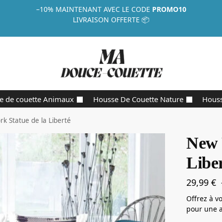
–10%
MAINTENANT AVEC LE CODE
PROMO10
LIVRAISON OFFERTE 📦
e de couette Animaux
Housse De Couette Nature
Houss
k Statue de la Liberté
New 
Libe
29,99
€
Offrez à v
pour une 