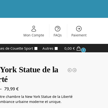
Mon Compte
FAQs
Paiement
es de Couette Sport
Autres
0,00
€
0
York Statue de la
rté
–
79,99
€
otre chambre la New York Statue de la Liberté
ambiance urbaine moderne et unique.