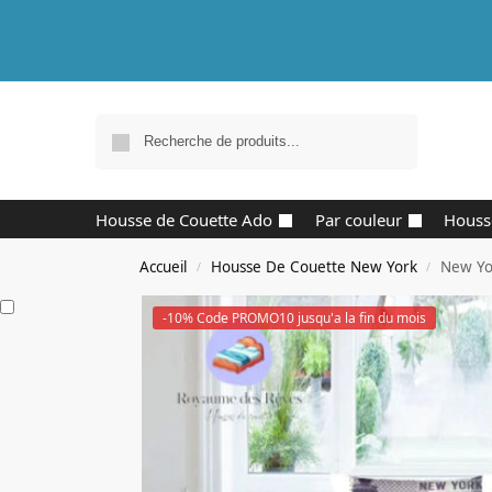
Recherche
Housse de Couette Ado
Par couleur
Houss
Accueil
Housse De Couette New York
New Yor
/
/
-10% Code PROMO10 jusqu'a la fin du mois