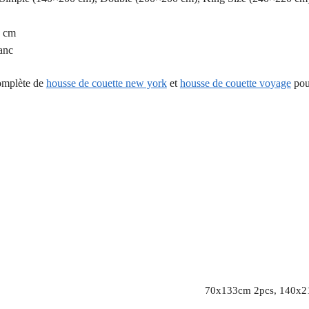
0 cm
lanc
omplète de
housse de couette new york
et
housse de couette voyage
pour
70x133cm 2pcs, 140x2