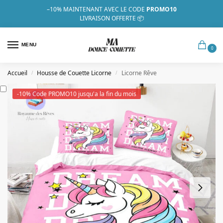
–10%
MAINTENANT AVEC LE CODE
PROMO10
LIVRAISON OFFERTE 📦
MENU
0
Accueil
Housse de Couette Licorne
Licorne Rêve
/
/
-10% Code PROMO10 jusqu'a la fin du mois